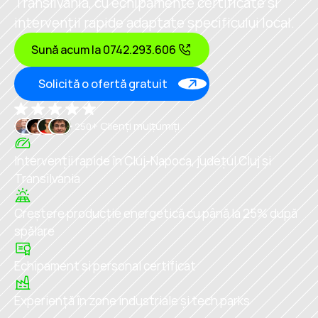
Transilvania, cu echipamente certificate și 
intervenții rapide adaptate specificului local.
Sună acum la 0742.293.606
Solicită o ofertă gratuit
+ Clienți mulțumiți
250
Intervenții rapide în Cluj-Napoca, județul Cluj și 
Transilvania
Creștere producție energetică cu până la 25% după 
spălare
Echipament si personal certificat
Experiență în zone industriale și tech parks