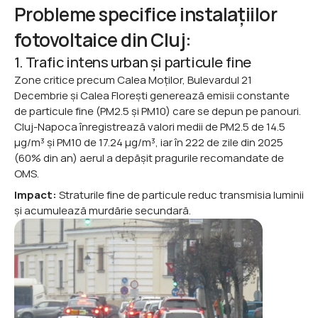
Probleme specifice instalațiilor 
fotovoltaice din Cluj:
1. Trafic intens urban și particule fine
Zone critice precum Calea Moților, Bulevardul 21 
Decembrie și Calea Florești generează emisii constante 
de particule fine (PM2.5 și PM10) care se depun pe panouri. 
Cluj-Napoca înregistrează valori medii de PM2.5 de 14.5 
μg/m³ și PM10 de 17.24 μg/m³, iar în 222 de zile din 2025 
(60% din an) aerul a depășit pragurile recomandate de 
OMS.
Impact:
 Straturile fine de particule reduc transmisia luminii 
și acumulează murdărie secundară.