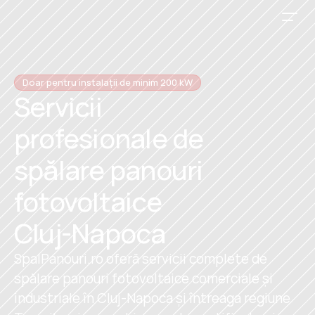
Doar pentru instalații de minim 200 kW
Servicii 
profesionale de 
spălare panouri 
fotovoltaice 
Cluj-Napoca
SpalPanouri.ro oferă servicii complete de 
spălare panouri fotovoltaice comerciale și 
industriale în Cluj-Napoca și întreaga regiune 