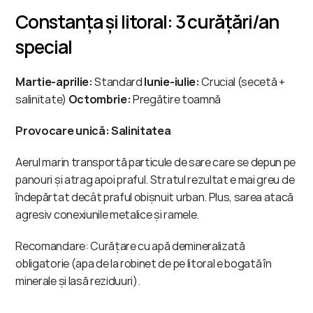
Constanța și litoral: 3 curățări/an 
special
Martie-aprilie:
 Standard 
Iunie-iulie:
 Crucial (secetă + 
salinitate) 
Octombrie:
 Pregătire toamnă
Provocare unică: Salinitatea
Aerul marin transportă particule de sare care se depun pe 
panouri și atrag apoi praful. Stratul rezultat e mai greu de 
îndepărtat decât praful obișnuit urban. Plus, sarea atacă 
agresiv conexiunile metalice și ramele.
Recomandare: Curățare cu apă demineralizată 
obligatorie (apa de la robinet de pe litoral e bogată în 
minerale și lasă reziduuri).