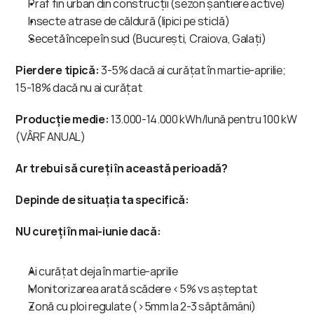
Praf fin urban din construcții (sezon șantiere active)
Insecte atrase de căldură (lipici pe sticlă)
Secetă începe în sud (București, Craiova, Galați)
Pierdere tipică:
 3-5% dacă ai curățat în martie-aprilie; 
15-18% dacă nu ai curățat
Producție medie:
 13.000-14.000 kWh/lună pentru 100 kW 
(VÂRF ANUAL)
Ar trebui să cureți în această perioadă?
Depinde de situația ta specifică:
NU cureți în mai-iunie dacă:
Ai curățat deja în martie-aprilie
Monitorizarea arată scădere <5% vs așteptat
Zonă cu ploi regulate (>5mm la 2-3 săptămâni)