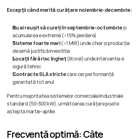
Excepții când merită curățare noiembrie-decembrie:
Nu ai reușit să cureți în septembrie-octombrie
 și 
acumularea e extremă (>15% pierdere)
Sisteme foarte mari
 (>1 MW) unde chiar și producția 
de iarnă justifică investiția
Locații fără risc îngheț
 (litoral) unde interventia e 
sigură tehnic
Contracte SLA stricte
 care cer performanță 
garantată tot anul
Pentru majoritatea sistemelor comerciale/industriale 
standard (50-300 kW), următoarea curățare poate 
aștepta martie-aprilie.
Frecvență optimă: Câte 