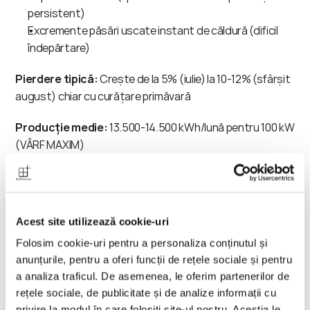
persistent)
Excremente păsări uscate instant de căldură (dificil 
îndepărtare)
Pierdere tipică:
 Crește de la 5% (iulie) la 10-12% (sfârșit 
august) chiar cu curățare primăvară
Producție medie:
 13.500-14.500 kWh/lună pentru 100 kW 
(VÂRF MAXIM)
Ar trebui să cureți în această perioadă?
Situație complexă - depinde fundamental de locație 
Acest site utilizează cookie-uri
și ultima curățare:
Folosim cookie-uri pentru a personaliza conținutul și
Pentru majoritatea sistemelor: NU
, dacă:
anunțurile, pentru a oferi funcții de rețele sociale și pentru
a analiza traficul. De asemenea, le oferim partenerilor de
rețele sociale, de publicitate și de analize informații cu
Ai curățat în martie-aprilie
privire la modul în care folosiți site-ul nostru. Aceștia le