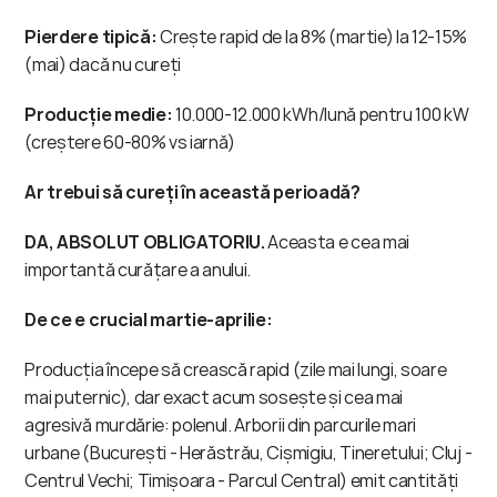
Pierdere tipică:
 Crește rapid de la 8% (martie) la 12-15% 
(mai) dacă nu cureți
Producție medie:
 10.000-12.000 kWh/lună pentru 100 kW 
(creștere 60-80% vs iarnă)
Ar trebui să cureți în această perioadă?
DA, ABSOLUT OBLIGATORIU.
 Aceasta e cea mai 
importantă curățare a anului.
De ce e crucial martie-aprilie:
Producția începe să crească rapid (zile mai lungi, soare 
mai puternic), dar exact acum sosește și cea mai 
agresivă murdărie: polenul. Arborii din parcurile mari 
urbane (București - Herăstrău, Cișmigiu, Tineretului; Cluj - 
Centrul Vechi; Timișoara - Parcul Central) emit cantități 