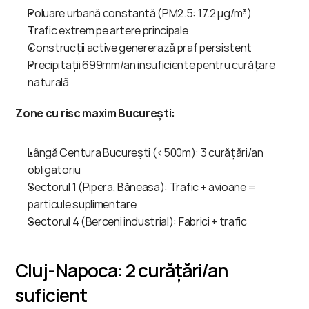
Poluare urbană constantă (PM2.5: 17.2 μg/m³)
Trafic extrem pe artere principale
Construcții active genererază praf persistent
Precipitații 699mm/an insuficiente pentru curățare 
naturală
Zone cu risc maxim București:
Lângă Centura București (<500m): 3 curățări/an 
obligatoriu
Sectorul 1 (Pipera, Băneasa): Trafic + avioane = 
particule suplimentare
Sectorul 4 (Berceni industrial): Fabrici + trafic
Cluj-Napoca: 2 curățări/an 
suficient