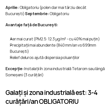
Aprilie:
 Obligatoriu (polen dar mai târziu decât 
București) 
Septembrie:
 Obligatoriu
Avantaje față de București:
Aer mai curat (PM2.5: 12.3 μg/m³ - cu 40% mai puțin)
Precipitații mai abundente (840 mm/an vs 699mm 
București)
Relief deluros ajută dispersia poluanților
Excepție:
 Instalații în zona industrială Tetarom sau lângă 
Someșeni (3 curățări)
Galați și zona industrială est: 3-4 
curățări/an OBLIGATORIU