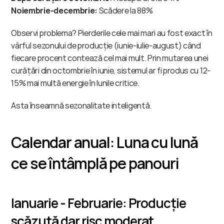
Noiembrie-decembrie:
 Scădere la 88%
Observi problema? Pierderile cele mai mari au fost exact în 
vârful sezonului de producție (iunie-iulie-august) când 
fiecare procent contează cel mai mult. Prin mutarea unei 
curățări din octombrie în iunie, sistemul ar fi produs cu 12-
15% mai multă energie în lunile critice.
Asta înseamnă sezonalitate inteligentă.
Calendar anual: Luna cu lună 
ce se întâmplă pe panouri
Ianuarie - Februarie: Producție 
scăzută dar risc moderat