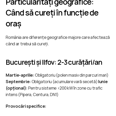
Particularități geografice: 
Când să cureți în funcție de 
oraș
România are diferențe geografice majore care afectează 
când ar trebui să cureți.
București și Ilfov: 2-3 curățări/an
Martie-aprilie:
 Obligatoriu (polen masiv din parcuri mari) 
Septembrie:
 Obligatoriu (acumulare vară secetă) 
Iunie 
(opțional):
 Pentru sisteme >200 kW în zone cu trafic 
intens (Pipera, Centura, DN1)
Provocări specifice: