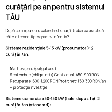
curățări pe an pentru sistemul 
TĂU
După ce am parcurs calendarul lunar, întrebarea practică: 
câte intervenții programezi efectiv?
Sisteme rezidențiale 5-15 kW (prosumatori):
2 
curățări/an:
Martie-aprilie (obligatoriu)
Septembrie (obligatoriu) Cost anual: 450-900 RON 
Recuperare: 600-1.200 RON Profit net: 150-300 RON/an 
+ protecție investiție
Sisteme comerciale 50-150 kW (hale, depozite):
2 
curățări/an (standard):