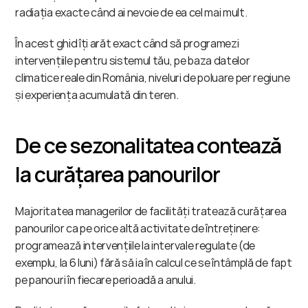
radiația exacte când ai nevoie de ea cel mai mult.
În acest ghid îți arăt exact când să programezi 
intervențiile pentru sistemul tău, pe baza datelor 
climatice reale din România, niveluri de poluare per regiune 
și experiența acumulată din teren.
De ce sezonalitatea contează 
la curățarea panourilor
Majoritatea managerilor de facilități tratează curățarea 
panourilor ca pe orice altă activitate de întreținere: 
programează intervențiile la intervale regulate (de 
exemplu, la 6 luni) fără să ia în calcul ce se întâmplă de fapt 
pe panouri în fiecare perioadă a anului.