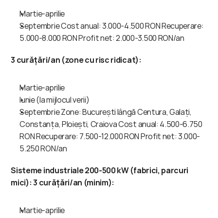
Martie-aprilie
Septembrie Cost anual: 3.000-4.500 RON Recuperare: 
5.000-8.000 RON Profit net: 2.000-3.500 RON/an
3 curățări/an (zone cu risc ridicat):
Martie-aprilie
Iunie (la mijlocul verii)
Septembrie Zone: București lângă Centura, Galați, 
Constanța, Ploiești, Craiova Cost anual: 4.500-6.750 
RON Recuperare: 7.500-12.000 RON Profit net: 3.000-
5.250 RON/an
Sisteme industriale 200-500 kW (fabrici, parcuri 
mici):
3 curățări/an (minim):
Martie-aprilie