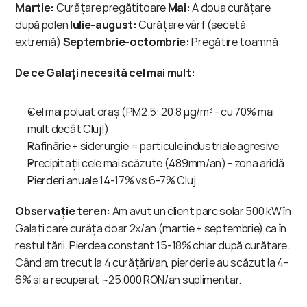
Martie:
 Curățare pregătitoare 
Mai:
 A doua curățare 
după polen 
Iulie-august:
 Curățare vârf (secetă 
extremă) 
Septembrie-octombrie:
 Pregătire toamnă
De ce Galați necesită cel mai mult:
Cel mai poluat oraș (PM2.5: 20.8 μg/m³ - cu 70% mai 
mult decât Cluj!)
Rafinărie + siderurgie = particule industriale agresive
Precipitații cele mai scăzute (489mm/an) - zona aridă
Pierderi anuale 14-17% vs 6-7% Cluj
Observație teren:
 Am avut un client parc solar 500 kW în 
Galați care curăța doar 2x/an (martie + septembrie) ca în 
restul țării. Pierdea constant 15-18% chiar după curățare. 
Când am trecut la 4 curățări/an, pierderile au scăzut la 4-
6% și a recuperat ~25.000 RON/an suplimentar.