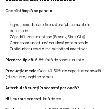
Ce se întâmplă pe panouri:
Îngheț periodic care fixează praful acumulat din 
decembrie
Zăpadă în zone montane (Brașov, Sibiu, Cluj)
Condensare nocturnă care lasă pete minerale
Trafic urban redus = mai puțină poluare zilnică
Pierdere tipică:
 6-8% față de panouri curate
Producție medie:
 Doar 40-50% din capacitatea anuală 
(zile scurte, unghi solar mic)
Ar trebui să cureți în această perioadă?
NU, cu rare excepții.
 Iată de ce: