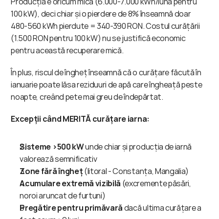
Producția e oricum mică (6.000-7.000 kWh/lună pentru 
100 kW), deci chiar și o pierdere de 8% înseamnă doar 
480-560 kWh pierdute = 340-390 RON. Costul curățării 
(1.500 RON pentru 100 kW) nu se justifică economic 
pentru această recuperare mică.
În plus, riscul de îngheț înseamnă că o curățare făcută în 
ianuarie poate lăsa reziduuri de apă care îngheață peste 
noapte, creând pete mai greu de îndepărtat.
Excepții când MERITĂ curățare iarna:
Sisteme >500 kW
 unde chiar și producția de iarnă 
valorează semnificativ
Zone fără îngheț
 (litoral - Constanța, Mangalia)
Acumulare extremă vizibilă
 (excremente păsări, 
noroi aruncat de furtuni)
Pregătire pentru primăvară
 dacă ultima curățare a 