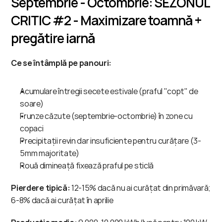
Septembrie - Octombrie: SEZONUL 
CRITIC #2 - Maximizare toamnă + 
pregătire iarnă
Ce se întâmplă pe panouri:
Acumulare întregii secete estivale (praful "copt" de 
soare)
Frunze căzute (septembrie-octombrie) în zone cu 
copaci
Precipitații revin dar insuficiente pentru curățare (3-
5mm majoritate)
Rouă dimineață fixează praful pe sticlă
Pierdere tipică:
 12-15% dacă nu ai curățat din primăvară; 
6-8% dacă ai curățat în aprilie