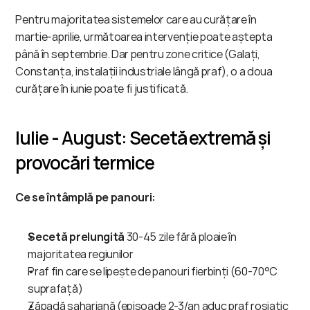
Pentru majoritatea sistemelor care au curățare în 
martie-aprilie, următoarea intervenție poate aștepta 
până în septembrie. Dar pentru zone critice (Galați, 
Constanța, instalații industriale lângă praf), o a doua 
curățare în iunie poate fi justificată.
Iulie - August: Secetă extremă și 
provocări termice
Ce se întâmplă pe panouri:
Secetă prelungită
 30-45 zile fără ploaie în 
majoritatea regiunilor
Praf fin care se lipește de panouri fierbinți (60-70°C 
suprafață)
Zăpadă sahariană (episoade 2-3/an aduc praf roșiatic 