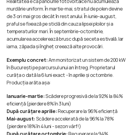
Realitatea e că panourile fotovoltaice nu acumulează 
murdărie uniform. În martie-mai, stratul de polen devine 
de 3 ori mai gros decât în rest anului. În iunie-august, 
praful se fixează pe sticlă din cauza lipsei ploilor și a 
temperaturilor mari. În septembrie-octombrie, 
acumularea accelerează brusc după seceta estivală. Iar 
iarna, zăpada și îngheț creează alte provocări.
Exemplu concret:
 Am monitorizat un sistem de 200 kW 
în București pe parcursul unui an întreg. Proprietarul 
curăța o dată la 6 luni exact - în aprilie și octombrie. 
Producția arăta așa:
Ianuarie-martie:
 Scădere progresivă de la 92% la 84% 
eficiență (pierdere 8% în 3 luni) 
După curățare aprilie:
 Recuperare la 96% eficiență 
Mai-august:
 Scădere accelerată de la 96% la 78% 
(pierdere 18% în 4 luni - sezon vârf!) 
După curățare octombrie:
 Recuperare la 94% 