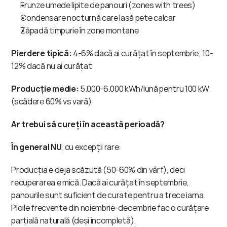
Frunze umede lipite de panouri (zones with trees)
Condensare nocturnă care lasă pete calcar
Zăpadă timpurie în zone montane
Pierdere tipică:
 4-6% dacă ai curățat în septembrie; 10-
12% dacă nu ai curățat
Producție medie:
 5.000-6.000 kWh/lună pentru 100 kW 
(scădere 60% vs vară)
Ar trebui să cureți în această perioadă?
În general NU
, cu excepții rare:
Producția e deja scăzută (50-60% din vârf), deci 
recuperarea e mică. Dacă ai curățat în septembrie, 
panourile sunt suficient de curate pentru a trece iarna. 
Ploile frecvente din noiembrie-decembrie fac o curățare 
parțială naturală (deși incompletă).