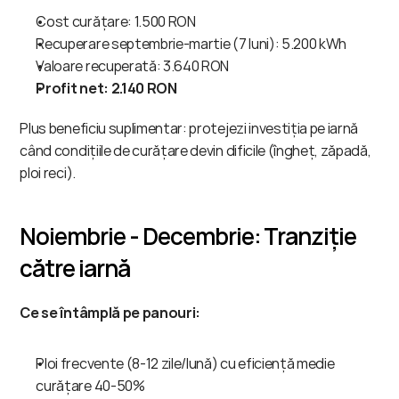
Cost curățare: 1.500 RON
Recuperare septembrie-martie (7 luni): 5.200 kWh
Valoare recuperată: 3.640 RON
Profit net: 2.140 RON
Plus beneficiu suplimentar: protejezi investiția pe iarnă 
când condițiile de curățare devin dificile (îngheț, zăpadă, 
ploi reci).
Noiembrie - Decembrie: Tranziție 
către iarnă
Ce se întâmplă pe panouri:
Ploi frecvente (8-12 zile/lună) cu eficiență medie 
curățare 40-50%