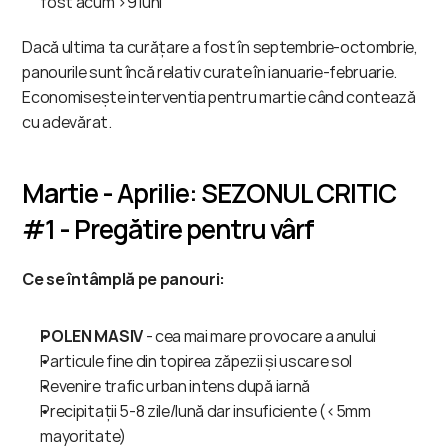
fost acum >9 luni
Dacă ultima ta curățare a fost în septembrie-octombrie, 
panourile sunt încă relativ curate în ianuarie-februarie. 
Economisește interventia pentru martie când contează 
cu adevărat.
Martie - Aprilie: SEZONUL CRITIC 
#1 - Pregătire pentru vârf
Ce se întâmplă pe panouri:
POLEN MASIV
 - cea mai mare provocare a anului
Particule fine din topirea zăpezii și uscare sol
Revenire trafic urban intens după iarnă
Precipitații 5-8 zile/lună dar insuficiente (<5mm 
mayoritate)