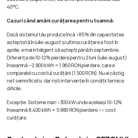
40°C.
Cazuri când amâni curățarea pentru toamnă:
Dacă sistemul tău produce încă >85% din capacitatea 
așteptată în iulie-august și ultima curățare a fost în 
aprilie, e mai inteligent să aștepți până în septembrie. 
Diferența de 10-12% pierdere pentru 2 luni (iulie-august) 
înseamnă ~2.800 kWh = 1.960 RON pierdere, care e 
comparabil cu costul curățării (1.500 RON). Nu ai câștig 
net semnificativ, dar riști intervenție în condiții termice 
dificile.
Excepție: Sisteme mari >300 kW unde aceleași 10-12% 
înseamnă 8.400 kWh = 5.880 RON pierdere >> cost 
curățare.