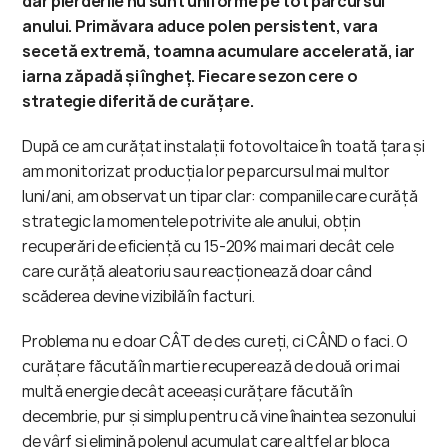
dar pierderile nu sunt uniforme pe tot parcursul 
anului. Primăvara aduce polen persistent, vara 
secetă extremă, toamna acumulare accelerată, iar 
iarna zăpadă și îngheț. Fiecare sezon cere o 
strategie diferită de curățare.
După ce am curățat instalații fotovoltaice în toată țara și 
am monitorizat producția lor pe parcursul mai multor 
luni/ani, am observat un tipar clar: companiile care curăță 
strategic la momentele potrivite ale anului, obțin 
recuperări de eficiență cu 15-20% mai mari decât cele 
care curăță aleatoriu sau reacționează doar când 
scăderea devine vizibilă în facturi.
Problema nu e doar CÂT de des cureți, ci CÂND o faci. O 
curățare făcută în martie recuperează de două ori mai 
multă energie decât aceeași curățare făcută în 
decembrie, pur și simplu pentru că vine înaintea sezonului 
de vârf și elimină polenul acumulat care altfel ar bloca 