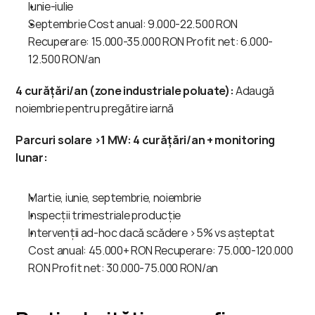
Iunie-iulie
Septembrie Cost anual: 9.000-22.500 RON 
Recuperare: 15.000-35.000 RON Profit net: 6.000-
12.500 RON/an
4 curățări/an (zone industriale poluate):
 Adaugă 
noiembrie pentru pregătire iarnă
Parcuri solare >1 MW:
4 curățări/an + monitoring 
lunar:
Martie, iunie, septembrie, noiembrie
Inspecții trimestriale producție
Intervenții ad-hoc dacă scădere >5% vs așteptat 
Cost anual: 45.000+ RON Recuperare: 75.000-120.000 
RON Profit net: 30.000-75.000 RON/an