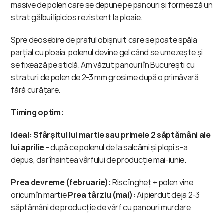
masive de polen care se depune pe panouri și formează un 
strat gălbui lipicios rezistent la ploaie.
Spre deosebire de praful obișnuit care se poate spăla 
parțial cu ploaia, polenul devine gel când se umezește și 
se fixează pe sticlă. Am văzut panouri în București cu 
straturi de polen de 2-3 mm grosime după o primăvară 
fără curățare.
Timing optim:
Ideal: Sfârșitul lui martie sau primele 2 săptămâni ale 
lui aprilie
 - după ce polenul de la salcâmi și plopi s-a 
depus, dar înaintea vârfului de producție mai-iunie.
Prea devreme (februarie):
 Risc îngheț + polen vine 
oricum în martie 
Prea târziu (mai):
 Ai pierdut deja 2-3 
săptămâni de producție de vârf cu panouri murdare