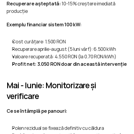
Recuperare așteptată:
 10-15% creștere imediată 
producție
Exemplu financiar sistem 100 kW:
Cost curățare: 1.500 RON
Recuperare aprilie-august (5 luni vârf): 6.500 kWh
Valoare recuperată: 4.550 RON (la 0.70 RON/kWh)
Profit net: 3.050 RON doar din această intervenție
Mai - Iunie: Monitorizare și 
verificare
Ce se întâmplă pe panouri:
Polen rezidual se fixează definitiv cu căldura