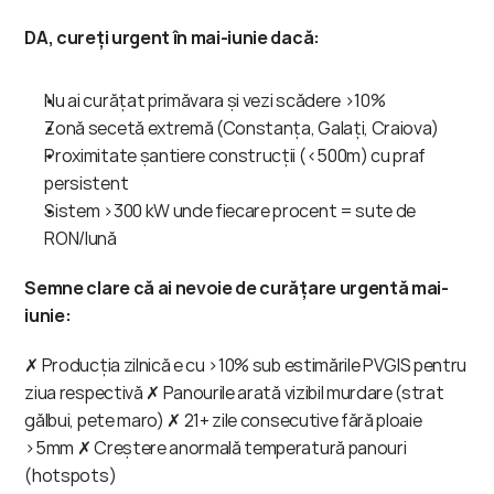
DA, cureți urgent în mai-iunie dacă:
Nu ai curățat primăvara și vezi scădere >10%
Zonă secetă extremă (Constanța, Galați, Craiova)
Proximitate șantiere construcții (<500m) cu praf 
persistent
Sistem >300 kW unde fiecare procent = sute de 
RON/lună
Semne clare că ai nevoie de curățare urgentă mai-
iunie:
✗ Producția zilnică e cu >10% sub estimările PVGIS pentru 
ziua respectivă ✗ Panourile arată vizibil murdare (strat 
gălbui, pete maro) ✗ 21+ zile consecutive fără ploaie 
>5mm ✗ Creștere anormală temperatură panouri 
(hotspots)