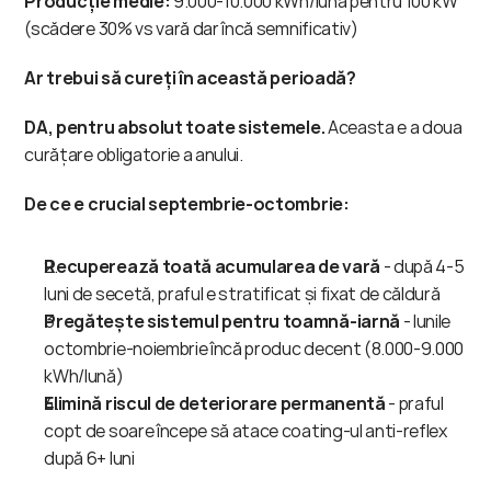
Producție medie:
 9.000-10.000 kWh/lună pentru 100 kW 
(scădere 30% vs vară dar încă semnificativ)
Ar trebui să cureți în această perioadă?
DA, pentru absolut toate sistemele.
 Aceasta e a doua 
curățare obligatorie a anului.
De ce e crucial septembrie-octombrie:
Recuperează toată acumularea de vară
 - după 4-5 
luni de secetă, praful e stratificat și fixat de căldură
Pregătește sistemul pentru toamnă-iarnă
 - lunile 
octombrie-noiembrie încă produc decent (8.000-9.000 
kWh/lună)
Elimină riscul de deteriorare permanentă
 - praful 
copt de soare începe să atace coating-ul anti-reflex 
după 6+ luni