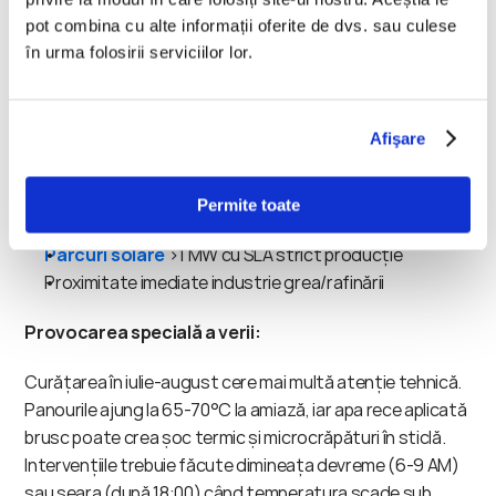
Producția e încă >90% din așteptat
pot combina cu alte informații oferite de dvs. sau culese
Zonă urbană cu precipitații ocazionale
în urma folosirii serviciilor lor.
Pentru sisteme critice: DA
, dacă:
Afişare
Ultima curățare >6 luni în urmă
Pierdere observată >12% vs așteptat
Zone speciale: Galați, Constanța, Brăila, Călărași 
Permite toate
(secetă extremă)
Parcuri solare
 >1 MW cu SLA strict producție
Proximitate imediate industrie grea/rafinării
Provocarea specială a verii:
Curățarea în iulie-august cere mai multă atenție tehnică. 
Panourile ajung la 65-70°C la amiază, iar apa rece aplicată 
brusc poate crea șoc termic și microcrăpături în sticlă. 
Intervențiile trebuie făcute dimineața devreme (6-9 AM) 
sau seara (după 18:00) când temperatura scade sub 