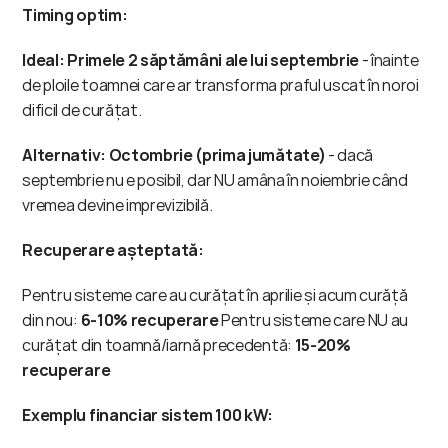
Timing optim:
Ideal: Primele 2 săptămâni ale lui septembrie
 - înainte 
de ploile toamnei care ar transforma praful uscat în noroi 
dificil de curățat.
Alternativ: Octombrie (prima jumătate)
 - dacă 
septembrie nu e posibil, dar NU amâna în noiembrie când 
vremea devine imprevizibilă.
Recuperare așteptată:
Pentru sisteme care au curățat în aprilie și acum curăță 
din nou: 
6-10% recuperare
 Pentru sisteme care NU au 
curățat din toamnă/iarnă precedentă: 
15-20% 
recuperare
Exemplu financiar sistem 100 kW: